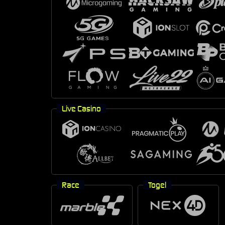
Live Casino
Race
Togel