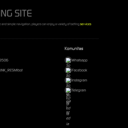
NG SITE
e and simple navigation, players can enjoy a variety of betting
services
Komunitas
8506
Whatsapp
INK_RESMIbot
Facebook
Instagram
Telegram