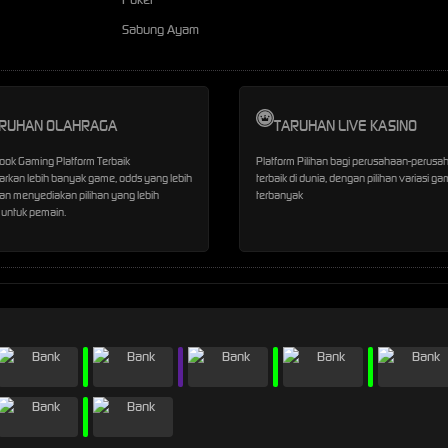
Sabung Ayam
RUHAN OLAHRAGA
TARUHAN LIVE KASINO
ook Gaming Platform Terbaik
Platform Pilihan bagi perusahaan-perusa
kan lebih banyak game, odds yang lebih
terbaik di dunia, dengan pilihan variasi g
 dan menyediakan pilihan yang lebih
terbanyak
untuk pemain.