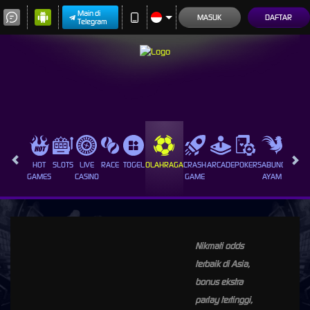
Main di
MASUK
DAFTAR
Telegram
HOT
SLOTS
LIVE
RACE
TOGEL
OLAHRAGA
CRASH
ARCADE
POKER
SABUNG
PROMO
GAMES
CASINO
GAME
AYAM
Nikmati odds
terbaik di Asia,
bonus ekstra
parlay tertinggi,