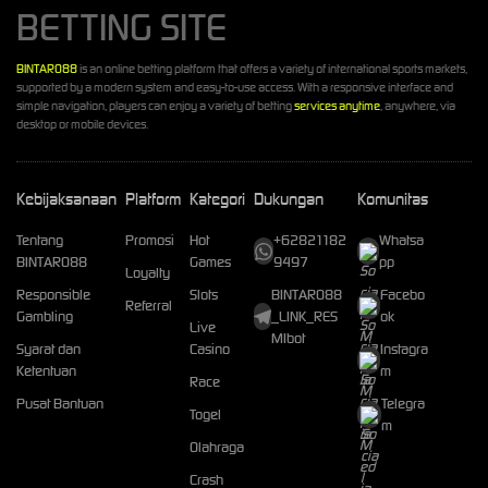
BETTING SITE
BINTARO88
is an online betting platform that offers a variety of international sports markets,
supported by a modern system and easy-to-use access. With a responsive interface and
simple navigation, players can enjoy a variety of betting
services anytime
, anywhere, via
desktop or mobile devices.
Kebijaksanaan
Platform
Kategori
Dukungan
Komunitas
Tentang
Promosi
Hot
+62821182
Whatsa
BINTARO88
Games
9497
pp
Loyalty
Responsible
Slots
BINTARO88
Facebo
Referral
Gambling
_LINK_RES
ok
Live
MIbot
Syarat dan
Casino
Instagra
Ketentuan
m
Race
Pusat Bantuan
Telegra
Togel
m
Olahraga
Crash