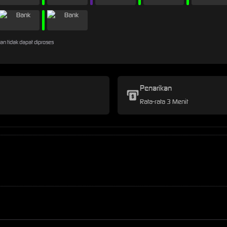
an tidak dapat diproses
Penarikan
Rata-rata 3 Menit