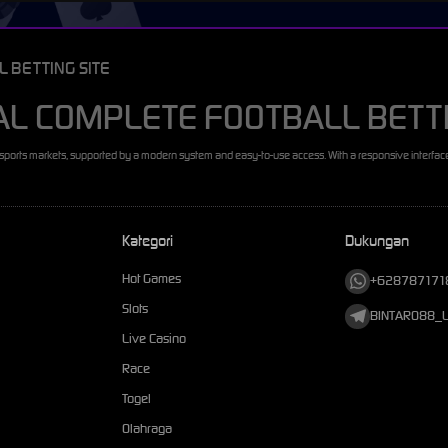
L BETTING SITE
IAL COMPLETE FOOTBALL BETTI
onal sports markets, supported by a modern system and easy-to-use access. With a responsive interfac
Kategori
Dukungan
Hot Games
+628787171
Slots
BINTARO88_L
Live Casino
Race
Togel
Olahraga