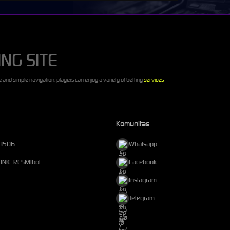
NG SITE
e and simple navigation, players can enjoy a variety of betting
services
Komunitas
8506
Whatsapp
INK_RESMIbot
Facebook
Instagram
Telegram