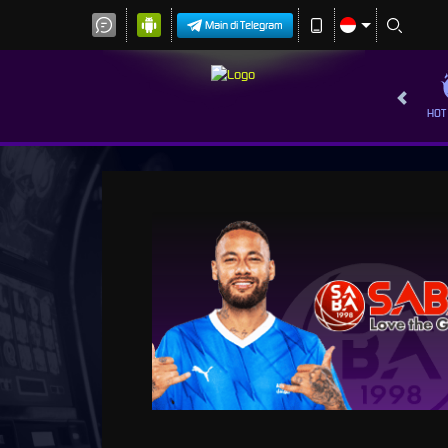
Main di Telegram
HOT